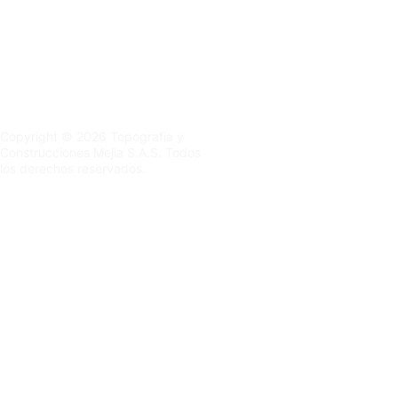
llevar tu obra al 
siguiente nivel.
Mas 
Servicios
Copyright © 2026 Topografia y 
Construcciones Mejia S.A.S. Todos 
los derechos reservados.