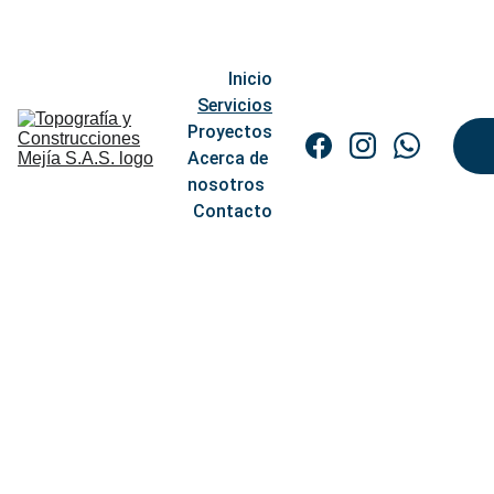
                          📍
CALI, COLOMBIA                                        📨
TOPOGRAFIAMEJIA@GMAIL.COM               
📞 +57 3
16 1167772
Inicio
Servicios
Proyectos
Acerca de 
nosotros
Contacto
Topografia y 
Construcciones 