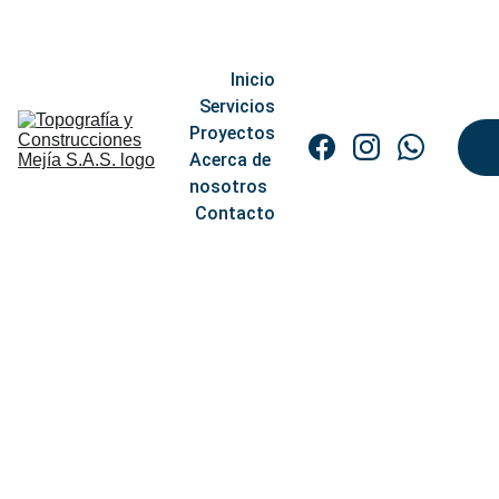
                          📍
CALI, COLOMBIA                                        📨
TOPOGRAFIAMEJIA@GMAIL.COM               
📞 +57 3
16 1167772
Inicio
Servicios
Proyectos
Acerca de 
nosotros
Contacto